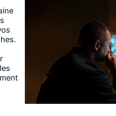
aine
es
vos
ches.
r
les
ement