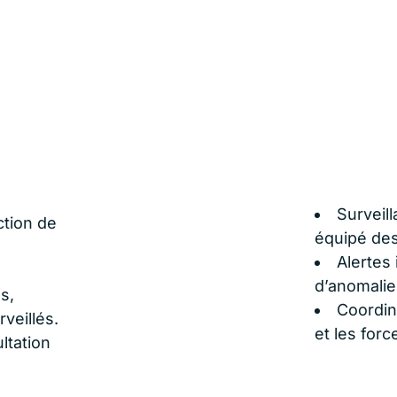
Surveil
tion de
équipé des
Alertes
d’anomalie
s,
Coordin
veillés.
et les forc
ltation