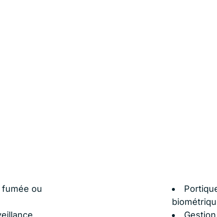
e fumée ou
Portiqu
biométriqu
eillance
Gestion